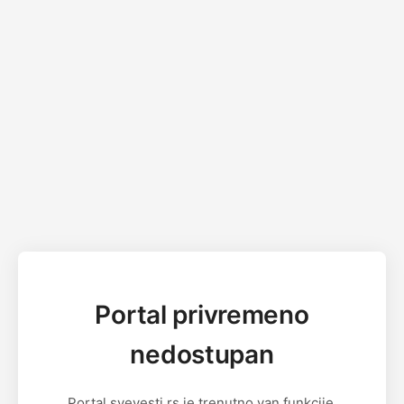
Portal privremeno
nedostupan
Portal svevesti.rs je trenutno van funkcije.