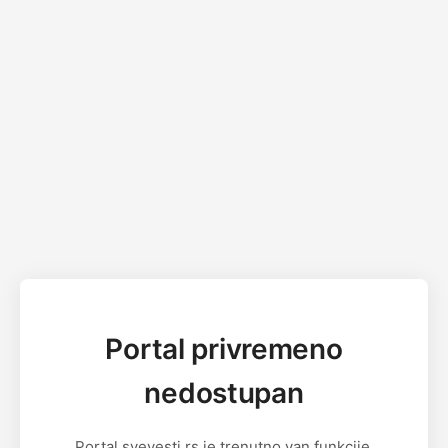
Portal privremeno
nedostupan
Portal svevesti.rs je trenutno van funkcije.