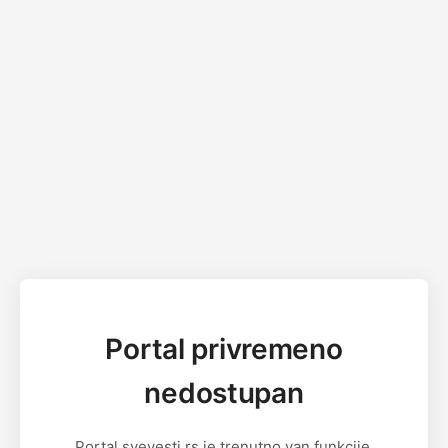
Portal privremeno
nedostupan
Portal svevesti.rs je trenutno van funkcije.