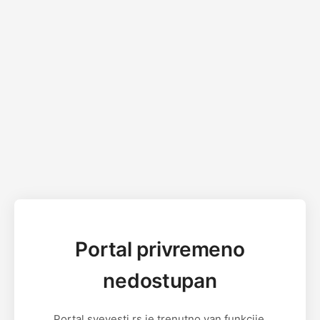
Portal privremeno
nedostupan
Portal svevesti.rs je trenutno van funkcije.