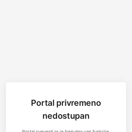
Portal privremeno
nedostupan
Portal svevesti.rs je trenutno van funkcije.