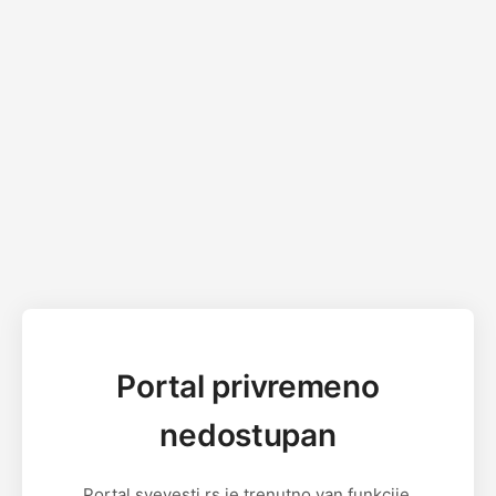
Portal privremeno
nedostupan
Portal svevesti.rs je trenutno van funkcije.