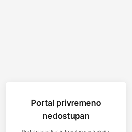
Portal privremeno
nedostupan
Portal svevesti.rs je trenutno van funkcije.