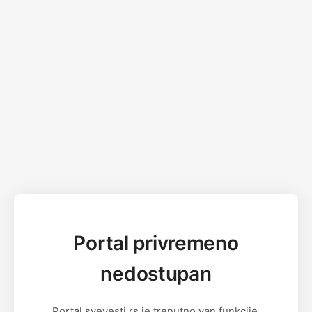
Portal privremeno
nedostupan
Portal svevesti.rs je trenutno van funkcije.