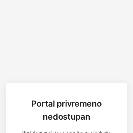
Portal privremeno
nedostupan
Portal svevesti.rs je trenutno van funkcije.