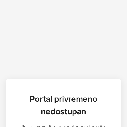
Portal privremeno
nedostupan
Portal svevesti.rs je trenutno van funkcije.