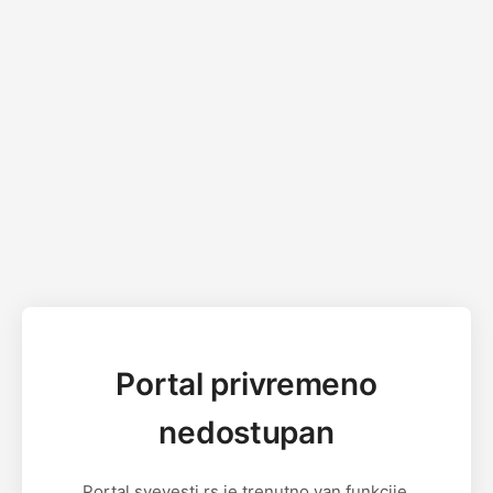
Portal privremeno
nedostupan
Portal svevesti.rs je trenutno van funkcije.