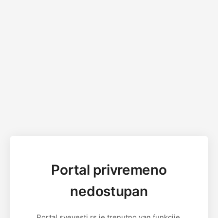
Portal privremeno
nedostupan
Portal svevesti.rs je trenutno van funkcije.