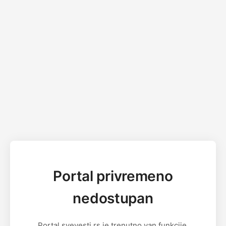
Portal privremeno
nedostupan
Portal svevesti.rs je trenutno van funkcije.