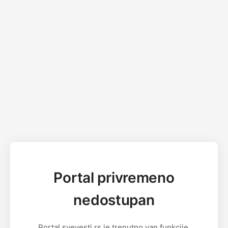
Portal privremeno
nedostupan
Portal svevesti.rs je trenutno van funkcije.