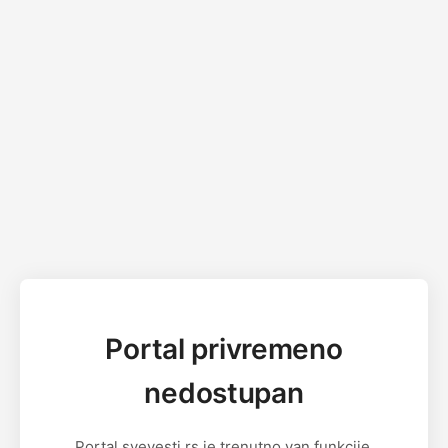
Portal privremeno
nedostupan
Portal svevesti.rs je trenutno van funkcije.