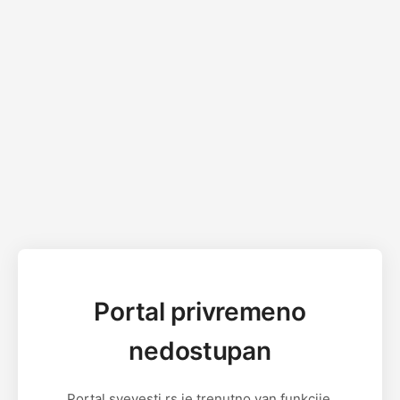
Portal privremeno
nedostupan
Portal svevesti.rs je trenutno van funkcije.