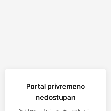
Portal privremeno
nedostupan
Portal svevesti.rs je trenutno van funkcije.