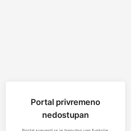
Portal privremeno
nedostupan
Portal svevesti.rs je trenutno van funkcije.