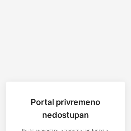
Portal privremeno
nedostupan
Portal svevesti.rs je trenutno van funkcije.