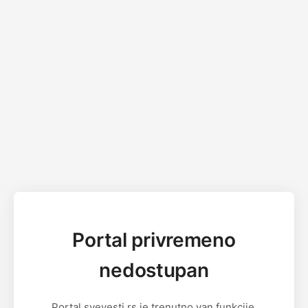
Portal privremeno
nedostupan
Portal svevesti.rs je trenutno van funkcije.