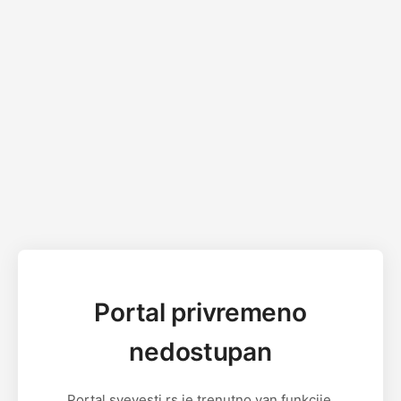
Portal privremeno
nedostupan
Portal svevesti.rs je trenutno van funkcije.