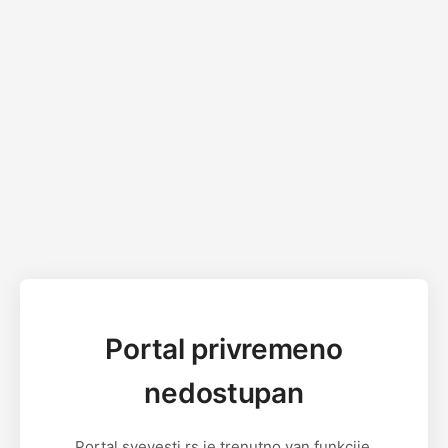
Portal privremeno
nedostupan
Portal svevesti.rs je trenutno van funkcije.