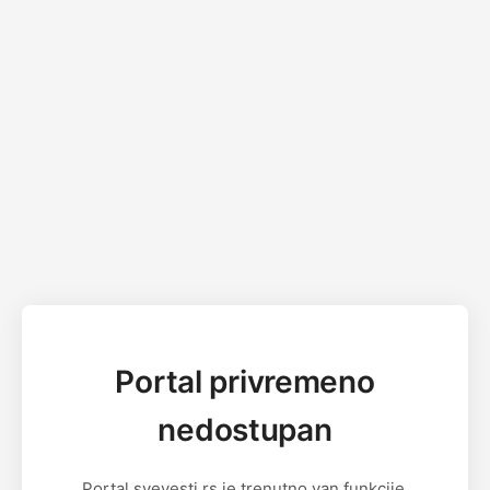
Portal privremeno
nedostupan
Portal svevesti.rs je trenutno van funkcije.