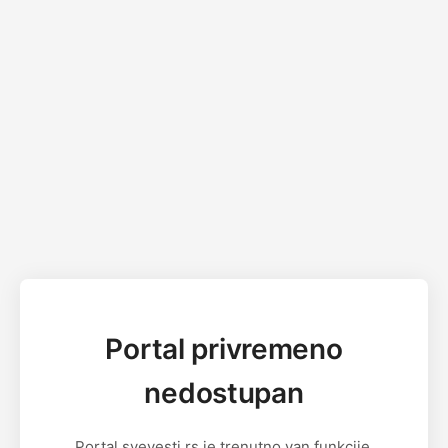
Portal privremeno
nedostupan
Portal svevesti.rs je trenutno van funkcije.