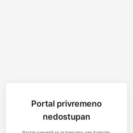
Portal privremeno
nedostupan
Portal svevesti.rs je trenutno van funkcije.