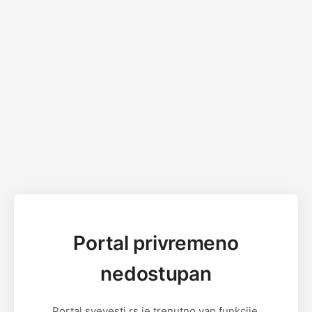
Portal privremeno
nedostupan
Portal svevesti.rs je trenutno van funkcije.