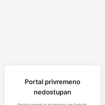
Portal privremeno
nedostupan
Portal svevesti.rs je trenutno van funkcije.