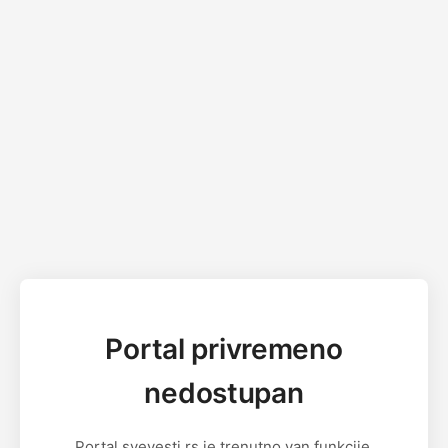
Portal privremeno
nedostupan
Portal svevesti.rs je trenutno van funkcije.