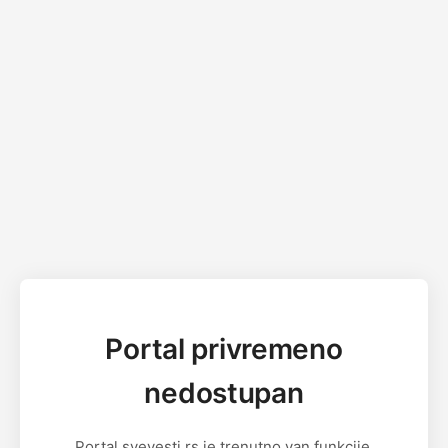
Portal privremeno
nedostupan
Portal svevesti.rs je trenutno van funkcije.