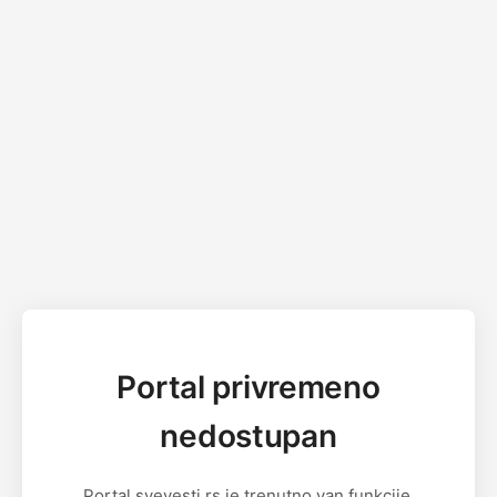
Portal privremeno
nedostupan
Portal svevesti.rs je trenutno van funkcije.