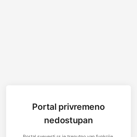
Portal privremeno
nedostupan
Portal svevesti.rs je trenutno van funkcije.