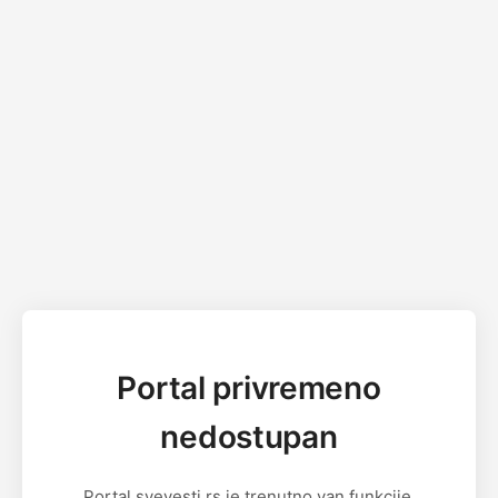
Portal privremeno
nedostupan
Portal svevesti.rs je trenutno van funkcije.