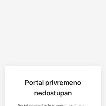
Portal privremeno
nedostupan
Portal svevesti.rs je trenutno van funkcije.