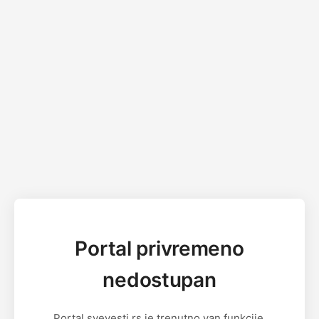
Portal privremeno
nedostupan
Portal svevesti.rs je trenutno van funkcije.