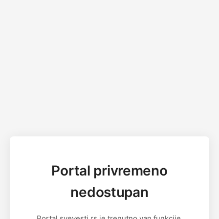
Portal privremeno
nedostupan
Portal svevesti.rs je trenutno van funkcije.