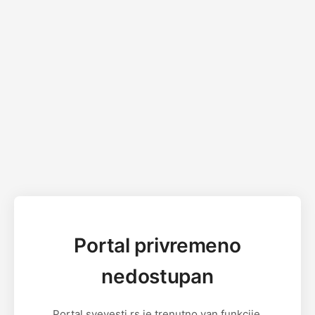
Portal privremeno
nedostupan
Portal svevesti.rs je trenutno van funkcije.