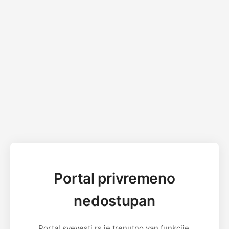
Portal privremeno
nedostupan
Portal svevesti.rs je trenutno van funkcije.