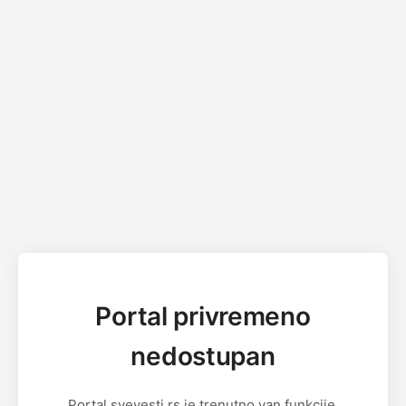
Portal privremeno
nedostupan
Portal svevesti.rs je trenutno van funkcije.