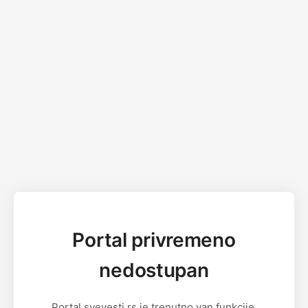
Portal privremeno
nedostupan
Portal svevesti.rs je trenutno van funkcije.