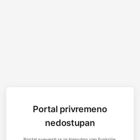
Portal privremeno
nedostupan
Portal svevesti.rs je trenutno van funkcije.