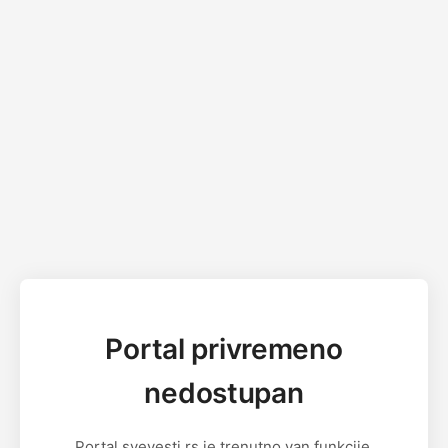
Portal privremeno
nedostupan
Portal svevesti.rs je trenutno van funkcije.