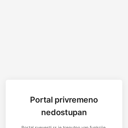
Portal privremeno
nedostupan
Portal svevesti.rs je trenutno van funkcije.