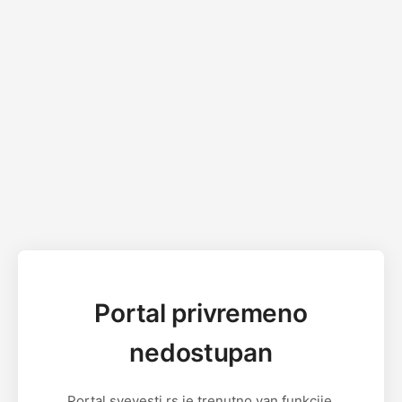
Portal privremeno
nedostupan
Portal svevesti.rs je trenutno van funkcije.