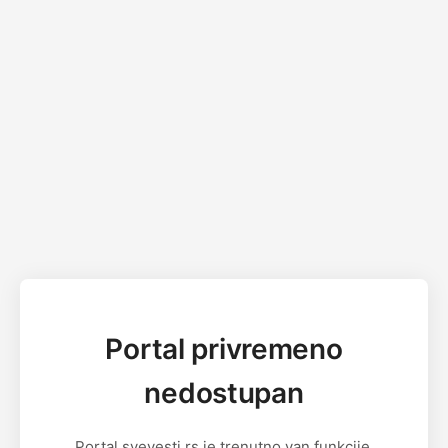
Portal privremeno
nedostupan
Portal svevesti.rs je trenutno van funkcije.