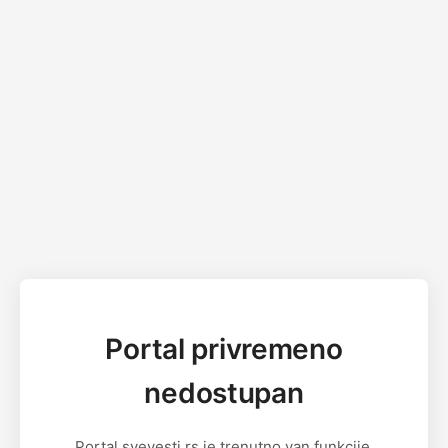
Portal privremeno
nedostupan
Portal svevesti.rs je trenutno van funkcije.