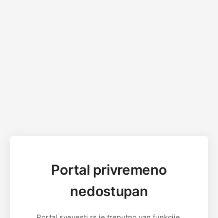
Portal privremeno
nedostupan
Portal svevesti.rs je trenutno van funkcije.