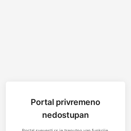
Portal privremeno
nedostupan
Portal svevesti.rs je trenutno van funkcije.