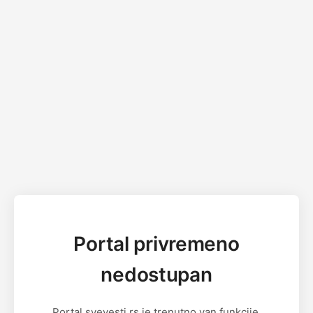
Portal privremeno
nedostupan
Portal svevesti.rs je trenutno van funkcije.