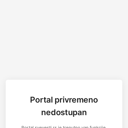
Portal privremeno
nedostupan
Portal svevesti.rs je trenutno van funkcije.