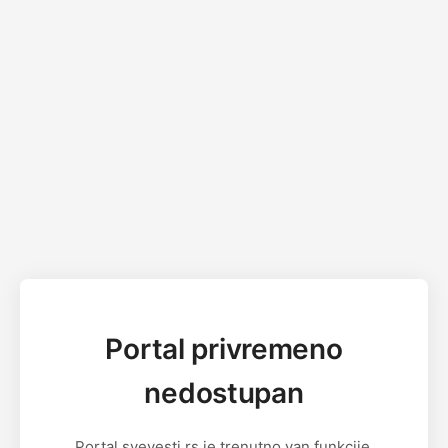
Portal privremeno
nedostupan
Portal svevesti.rs je trenutno van funkcije.